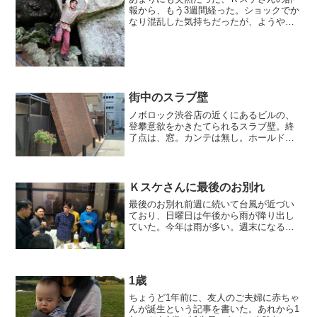
報から、もう3週間経った。ショックでか
なり混乱した気持ちだったが、ようやく
落ち着いてきた。大きな喪失感は変わら
ないが。FacebookでＫスケさんにつなが
っている人はご存知だと思うが、そうで
はない人もいる...
街中のスラブ壁
ノボロック渋谷店の近くにあるビルの、
登攀意欲をかきたてられるスラブ壁。終
了点は、窓。カンテは無し。ホールドは
多いけど細かいし、けっこう壁が立って
るので、5.9くらいあるかも。（本当に登
っちゃだめよ）
Ｋスケさんに最後のお別れ
最後のお別れ前週に続いて台風が近づい
ており、日曜日は午後から雨が降り出し
ていた。今年は雨が多い。週末になると
雨が降るようなタイミングで、クライマ
ーを泣かせている。降るなら平日にして
くれればいいのにと思いながら、でもも
う外岩に行くことも少なく...
1歳
ちょうど1年前に、友人のご夫婦に赤ちゃ
んが誕生という記事を書いた。あれから1