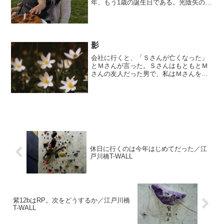
年、もう1歳の誕生日である。光陰矢の如
し。子の誕生日祝いを兼ねて、友人が集
まり、足立区の水元公園でバーベキュー
宴会をやった。人里離れた山中での野良
キャンプや無法焚き...
影
会社に行くと、「Ｓさんが亡くなった」
とＭさんが言った。ＳさんはもともとＭ
さんの友人だった男で、私はＭさんを通
じて知り合った。10年くらい前だろう
か。みんなまだ若くて元気で、なにがで
きるのかよくわからないけど、なにかが
できるような気分だけは満...
休日に行くのは今年はじめてだった／江
戸川橋T-WALL
紫12bはRP。次をどうするか／江戸川橋
T-WALL