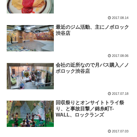
2017.08.14
最近のジム活動、主にノボロック
渋谷店
2017.08.06
会社の近所なので月パス購入／ノ
ボロック渋谷店
2017.07.18
回収祭りとオンサイトトライ祭
り、と事故目撃／錦糸町T-
WALL、ロックランズ
2017.07.03