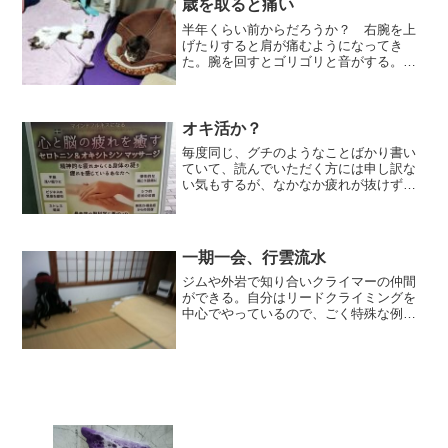
歳を取ると痛い
半年くらい前からだろうか？ 右腕を上
げたりすると肩が痛むようになってき
た。腕を回すとゴリゴリと音がする。近
所の公園でのうんてい運動ができない
（右腕だけでぶら下がれない）。うちに
はチンニングスタンドがあるが、両手で
ぶら下がったり、ゆっくりのチ...
オキ活か？
毎度同じ、グチのようなことばかり書い
ていて、読んでいただく方には申し訳な
い気もするが、なかなか疲れが抜けず身
体が重い状態が続いてる。それなのに、
健康診断では判で押したように「オール
Ａ」。やはり、週5日も働く過重な労働、
そして下流へ下流へとド...
一期一会、行雲流水
ジムや外岩で知り合いクライマーの仲間
ができる。自分はリードクライミングを
中心でやっているので、ごく特殊な例外
を除いて、パートナー＝ビレイヤーがい
ないとクライミングができないから、ク
ライミング仲間の存在はとても大切であ
る。仲間が大切なのは、単...