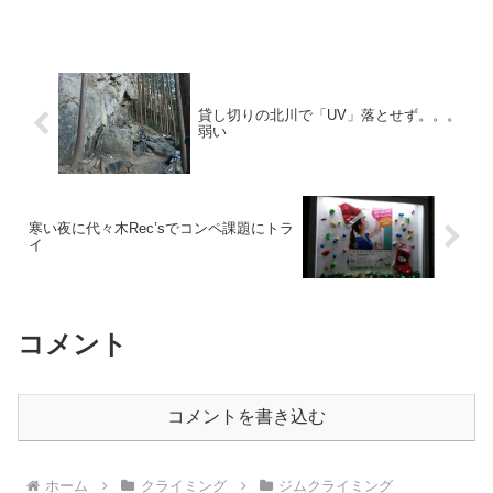
ている。１日で全身をトレーニングする
ことは、時間的にも、体力的にも難し
い。プル系の筋肉（広背筋や...
貸し切りの北川で「UV」落とせず。。。
弱い
寒い夜に代々木Rec’sでコンペ課題にトラ
イ
コメント
コメントを書き込む
ホーム
クライミング
ジムクライミング