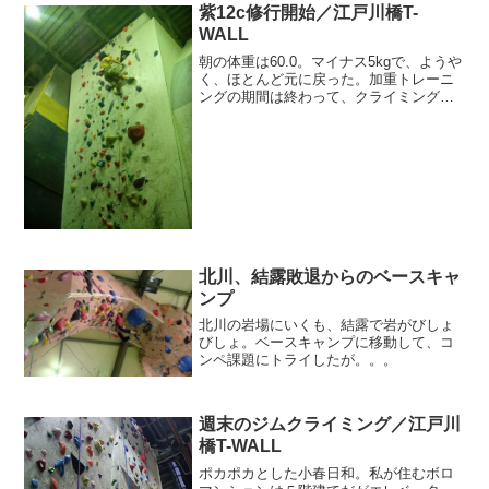
紫12c修行開始／江戸川橋T-
WALL
朝の体重は60.0。マイナス5kgで、ようや
く、ほとんど元に戻った。加重トレーニ
ングの期間は終わって、クライミングの
調子もだいたい元に戻っている。ここか
らは、いよいよ成長を目指すフェイズ
だ。
北川、結露敗退からのベースキャ
ンプ
北川の岩場にいくも、結露で岩がびしょ
びしょ。ベースキャンプに移動して、コ
ンペ課題にトライしたが。。。
週末のジムクライミング／江戸川
橋T-WALL
ポカポカとした小春日和。私が住むボロ