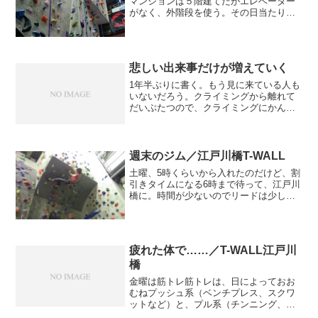
マンションは５階建てだがエレベーター
がなく、外階段を使う。その日当たりの
良い階段で猫が日向ぼっこをしていた。
野良だけど、毛並みがよく美しい。私が
階段を降りていくとさっと階段を降り逃
げてしまったが、逃げ方もどこか気品が
悲しい出来事だけが増えていく
あった。もともとは家猫だったのかもし
れない。
1年半ぶりに書く。もう見に来ている人も
いないだろう。クライミングから離れて
だいぶたつので、クライミングにかんし
て嬉しいことはなにもない。ただ、悲し
いニュースは自然に耳目に入ってくる。
悲しいニュースに触れたときだけ、クラ
イミングのことを思い出...
週末のジム／江戸川橋T-WALL
土曜、5時くらいから入れたのだけど、割
引きタイムになる6時まで待って、江戸川
橋に。時間が少ないのでリードは少しだ
け。ホールド替えになっていた1階ボルダ
リング100度壁を触る。水色（6級）は、
だいたい1撃。黄色（5級）の3と4を触っ
たが、これ...
疲れた体で……／T-WALL江戸川
橋
金曜は筋トレ筋トレは、日によっておお
むねプッシュ系（ベンチプレス、スクワ
ットなど）と、プル系（チンニング、デ
ッドリフト、ローイングなど）とにわけ