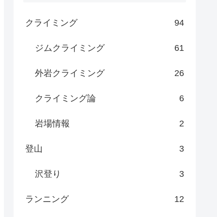
クライミング
94
ジムクライミング
61
外岩クライミング
26
クライミング論
6
岩場情報
2
登山
3
沢登り
3
ランニング
12