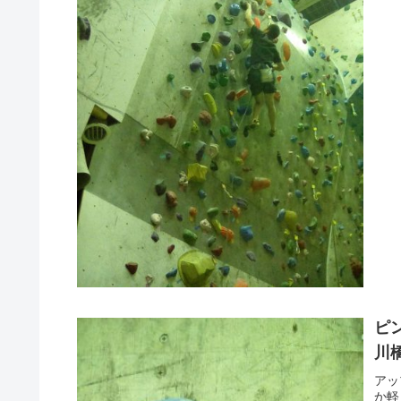
ピン
川
アッ
か軽