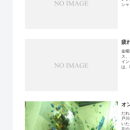
シャ
疲
金曜
ス、
イン
は、
オ
だれ
戸川
いた
左の