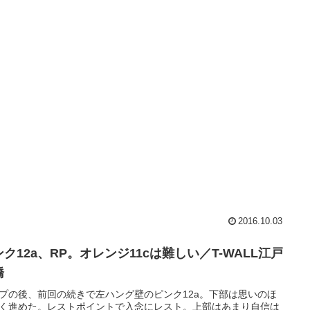
2016.10.03
ク12a、RP。オレンジ11cは難しい／T-WALL江戸
橋
プの後、前回の続きで左ハング壁のピンク12a。下部は思いのほ
く進めた。レストポイントで入念にレスト。上部はあまり自信は