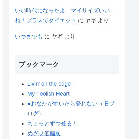
いい時代になったよ。マイサイズいい
ね！プラスでダイエット
に
ヤギ
より
いつまでも
に
ヤギ
より
ブックマーク
Livin' on the edge
My Foolish Heart
●おなかがすいたら登れない（旧ブ
ログ）
ちょっとずつ登る！
めざせ低脂肪