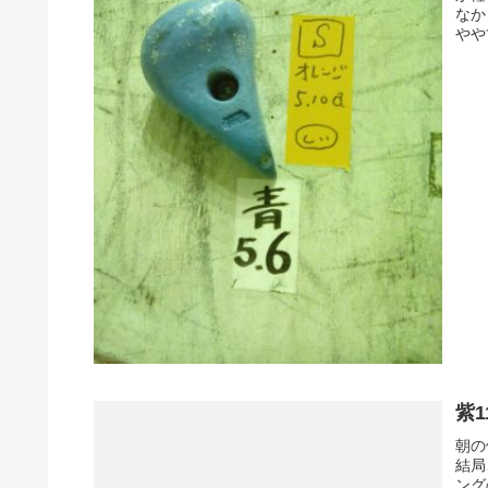
なか
やや
紫1
朝の
結局
ング