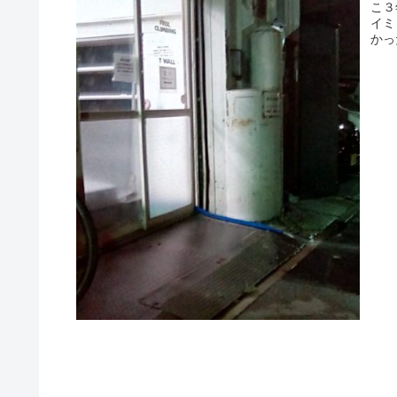
こ３
イミ
かっ