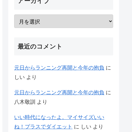
アーカイブ
最近のコメント
元日からランニング再開と今年の抱負
に
しい
より
元日からランニング再開と今年の抱負
に
八木敬訓
より
いい時代になったよ。マイサイズいい
ね！プラスでダイエット
に
しい
より