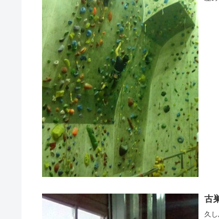
古巣
久し