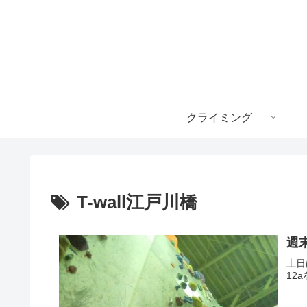
クライミング
T-wall江戸川橋
週
土日
12