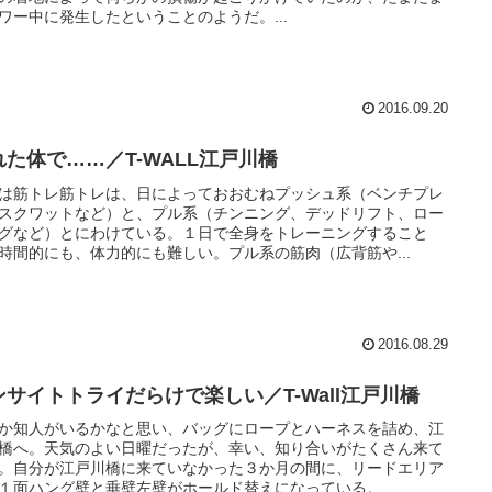
ワー中に発生したということのようだ。...
2016.09.20
れた体で……／T-WALL江戸川橋
は筋トレ筋トレは、日によっておおむねプッシュ系（ベンチプレ
スクワットなど）と、プル系（チンニング、デッドリフト、ロー
グなど）とにわけている。１日で全身をトレーニングすること
時間的にも、体力的にも難しい。プル系の筋肉（広背筋や...
2016.08.29
ンサイトトライだらけで楽しい／T-Wall江戸川橋
か知人がいるかなと思い、バッグにロープとハーネスを詰め、江
橋へ。天気のよい日曜だったが、幸い、知り合いがたくさん来て
。自分が江戸川橋に来ていなかった３か月の間に、リードエリア
１面ハング壁と垂壁左壁がホールド替えになっている。...