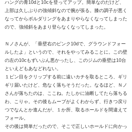
ハングの青10dと10cを登ってアップ。簡単なのだけど、
上部は久しぶりの強傾斜なので腕が張る。膝の調子が悪く
なってからボルダリングをあまりやらなくなってしまった
ので、強傾斜をあまり登らなくなってしまった。
Ｎノさんが、「垂壁右のピンク10dで、グラウンドフォー
ルしたよ」というので、それをやってみることに。この壁
の左の10cもずいぶん悪かったし、このジムの垂壁は10台
といえどもあなどれない。
１ピン目をクリップする前に遠いカチを取るところ、ギリ
ギリ届いたけど、危なく落ちそうだった。なるほど、Ｎノ
さんが落ちたのは、ここね。たしかに油断してたら落ちる
わ、こりゃ。その後もムーブがよくわからず、行きつ戻り
つでなんとか進んだが、１か所、取るホールドを間違えて
フォール。
その後は簡単だったので、そこで正しいホールドに向かっ