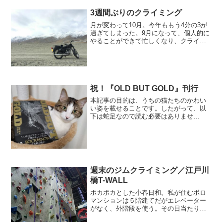
悲しいニュースに触れたときだけ、クラ
イミングのことを思い出...
3週間ぶりのクライミング
月が変わって10月。今年ももう4分の3が
過ぎてしまった。9月になって、個人的に
やることができて忙しくなり、クライミ
ングにかけられる時間と意欲がだいぶ減
ってしまった。時間は作ろうと思えば作
れるだろうが、意欲の方はそうもいかな
い。なにより、あれ...
祝！『OLD BUT GOLD』刊行
本記事の目的は、うちの猫たちのかわい
い姿を載せることです。したがって、以
下は蛇足なので読む必要はありませ
ん。・・・すでに多くの方がご存じだと
思うが、杉野保氏の『OLD BUT GOLD』
が刊行された。 今年、不幸な事故で亡く
なった杉野保氏は...
週末のジムクライミング／江戸川
橋T-WALL
ポカポカとした小春日和。私が住むボロ
マンションは５階建てだがエレベーター
がなく、外階段を使う。その日当たりの
良い階段で猫が日向ぼっこをしていた。