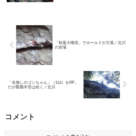
野良だけど、毛並みがよく美しい。私が
階段を降りていくとさっと階段を降り逃
げてしまったが、逃げ方もどこか気品が
あった。もともとは家猫だったのかもし
れない。
「秋葉大権現」でホールドが欠落／北川
の岩場
「名無しのゴンちゃん」（11d）をRP。
だが艱難辛苦は続く／北川
コメント