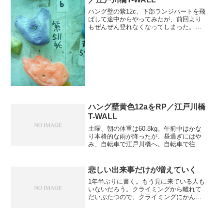
ハング壁の紫12c、下部ランジパートを飛
ばして途中からやってみたが、前回より
もぜんぜん登れなくなってしまった。前
回はがんばればムーブをばらせるかも、
と思ったが、それどころじゃない感じ。
次に、同壁の青テープ11dをやったが、同
様。これはダイエットによる空腹のせい
に違いない。やはり、おなかがすいたら
登れないのは、真理だ。
ハング壁黄色12aをRP／江戸川橋
T-WALL
土曜、朝の体重は60.8kg。午前中はかな
り本格的な雨が降ったが、昼過ぎにはや
み、自転車で江戸川橋へ。自転車で往復
するより、行きは電車、帰りは徒歩にし
た方が運動量は多いと思うが、明日も登
る予定なので、今日はそんなに疲れさせ
悲しい出来事だけが増えていく
ることもないだろう...
1年半ぶりに書く。もう見に来ている人も
いないだろう。クライミングから離れて
だいぶたつので、クライミングにかんし
て嬉しいことはなにもない。ただ、悲し
いニュースは自然に耳目に入ってくる。