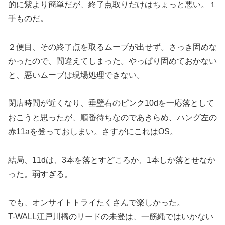
的に紫より簡単だが、終了点取りだけはちょっと悪い。１
手ものだ。
２便目、その終了点を取るムーブが出せず。さっき固めな
かったので、間違えてしまった。やっぱり固めておかない
と、悪いムーブは現場処理できない。
閉店時間が近くなり、垂壁右のピンク10dを一応落として
おこうと思ったが、順番待ちなのであきらめ、ハング左の
赤11aを登っておしまい。さすがにこれはOS。
結局、11dは、3本を落とすどころか、1本しか落とせなか
った。弱すぎる。
でも、オンサイトトライたくさんで楽しかった。
T-WALL江戸川橋のリードの未登は、一筋縄ではいかない