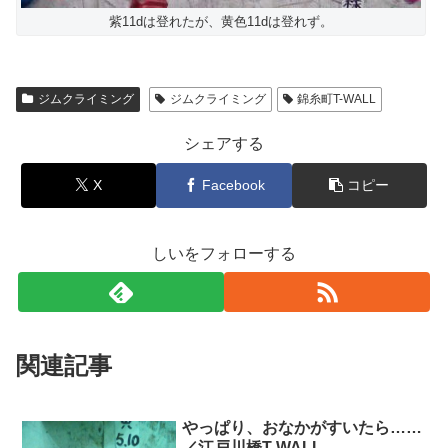
紫11dは登れたが、黄色11dは登れず。
ジムクライミング
ジムクライミング
錦糸町T-WALL
シェアする
X
Facebook
コピー
しいをフォローする
関連記事
やっぱり、おなかがすいたら……
／江戸川橋T-WALL